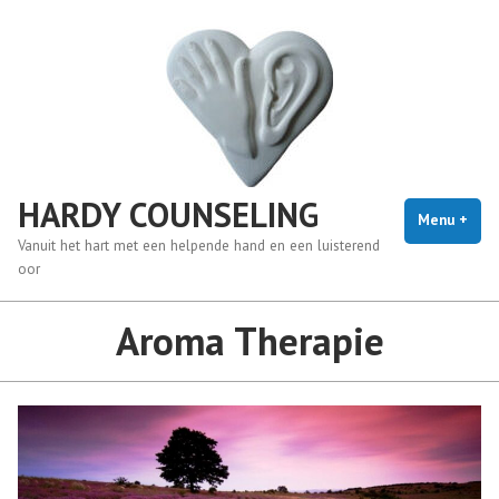
Naar
de
inhoud
springen
HARDY COUNSELING
Menu
+
uitg
inge
Vanuit het hart met een helpende hand en een luisterend
oor
Aroma Therapie