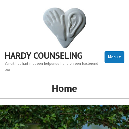
Naar
de
inhoud
springen
HARDY COUNSELING
Menu
+
uitg
inge
Vanuit het hart met een helpende hand en een luisterend
oor
Home