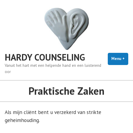
Naar
de
inhoud
springen
HARDY COUNSELING
Menu
+
uitg
inge
Vanuit het hart met een helpende hand en een luisterend
oor
Praktische Zaken
Als mijn cliënt bent u verzekerd van strikte
geheimhouding.